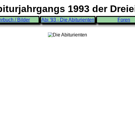
turjahrgangs 1993 der Drei
hrbuch / Bilder
Abi '93 - Die Abiturienten
Foren